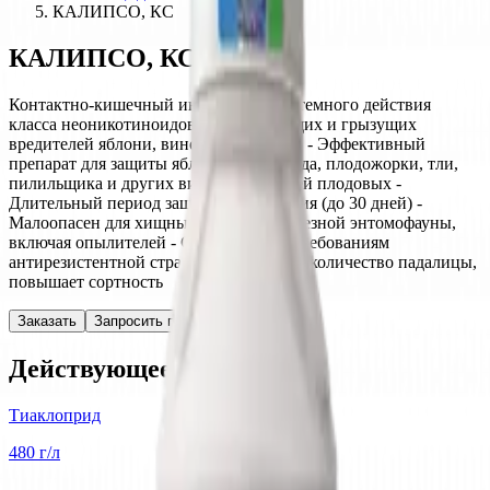
КАЛИПСО, КС
КАЛИПСО, КС
Контактно-кишечный инсектицид системного действия
класса неоникотиноидов против сосущих и грызущих
вредителей яблони, винограда и рапса. - Эффективный
препарат для защиты яблони от цветоеда, плодожорки, тли,
пилильщика и других видов вредителей плодовых -
Длительный период защитного действия (до 30 дней) -
Малоопасен для хищных клещей и полезной энтомофауны,
включая опылителей - Соответствует требованиям
антирезистентной стратегии - Снижает количество падалицы,
повышает сортность
Заказать
Запросить прайс-лист
Действующее вещество
Тиаклоприд
480 г/л