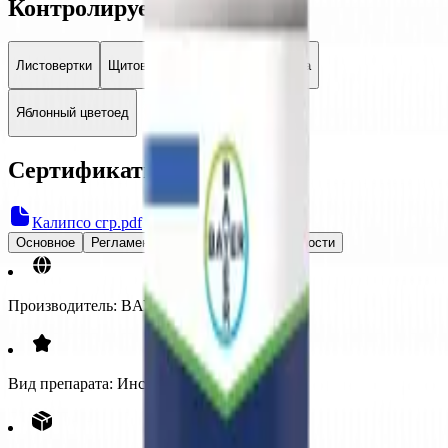
Контролируемые объекты
Листовертки
Щитовки
Яблонная плодожорка
Яблонный цветоед
Сертификаты
Калипсо сгр.pdf
Основное
Регламенты применения
Особенности
Производитель:
BAYER
Вид препарата:
Инсектициды