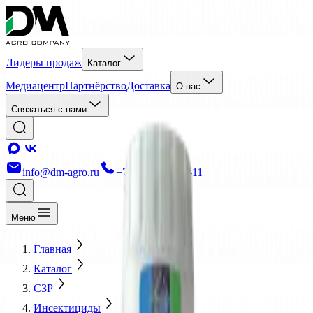
Лидеры продаж
Каталог
Медиацентр
Партнёрство
Доставка
О нас
Связаться с нами
info@dm-agro.ru
+7 (988) 520-02-11
Меню
Главная
Каталог
СЗР
Инсектициды