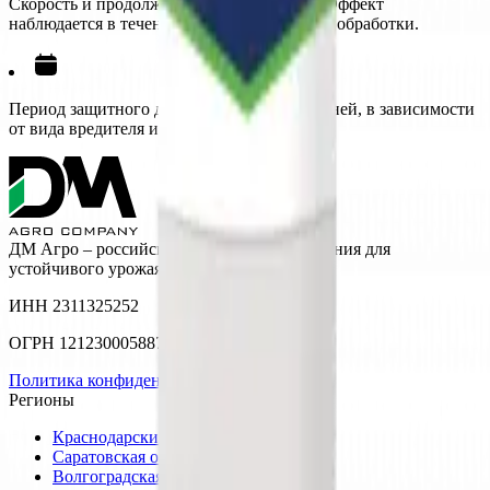
Скорость и продолжительность действия:
Эффект
наблюдается в течение первых часов после обработки.
Период защитного действия:
От 15 до 30 дней, в зависимости
от вида вредителя и погодных условий.
ДМ Агро – российские семена, СЗР и решения для
устойчивого урожая.
ИНН
2311325252
ОГРН
1212300058871
Политика конфиденциальности
Регионы
Краснодарский край
Саратовская область
Волгоградская область