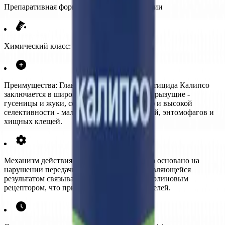
Препаративная форма:
Концентрат суспензии
Химический класс:
Неоникотиноиды
Преимущества:
Главная особенность инсектицида Калипсо
заключается в широком спектре действия (грызущие -
гусеницы и жуки, сосущие - тля, медяница) и высокой
селективности - малоопасен для опылителей, энтомофагов и
хищных клещей.
Механизм действия:
Действие тиаклоприда основано на
нарушении передачи нервного импульса, являющейся
результатом связывания с никотин-ацетилхолиновым
рецептором, что приводит к гибели вредителей.